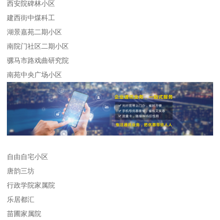
西安院碑林小区
建西街中煤科工
湖景嘉苑二期小区
南院门社区二期小区
骡马市路戏曲研究院
南苑中央广场小区
自由自宅小区
唐韵三坊
行政学院家属院
乐居都汇
苗圃家属院