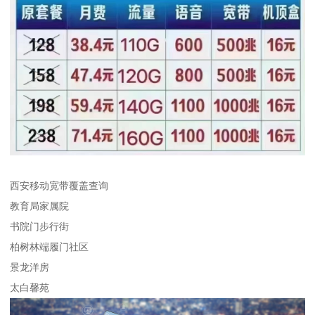
西安移动宽带覆盖查询
教育局家属院
书院门步行街
柏树林端履门社区
景龙洋房
太白馨苑