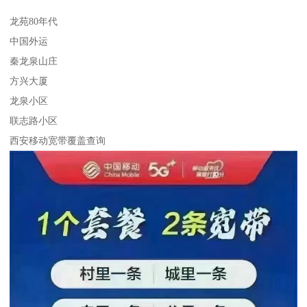
龙苑80年代
中国外运
秦龙泉山庄
方兴大厦
龙泉小区
联志路小区
西安移动宽带覆盖查询