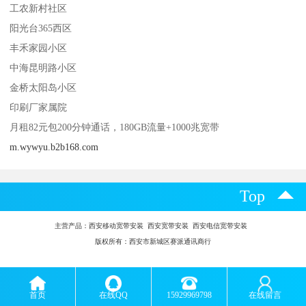
工农新村社区
阳光台365西区
丰禾家园小区
中海昆明路小区
金桥太阳岛小区
印刷厂家属院
月租82元包200分钟通话，180GB流量+1000兆宽带
m.wywyu.b2b168.com
Top
主营产品：
西安移动宽带安装 西安宽带安装 西安电信宽带安装
版权所有：西安市新城区赛派通讯商行
首页
在线QQ
15929969798
在线留言