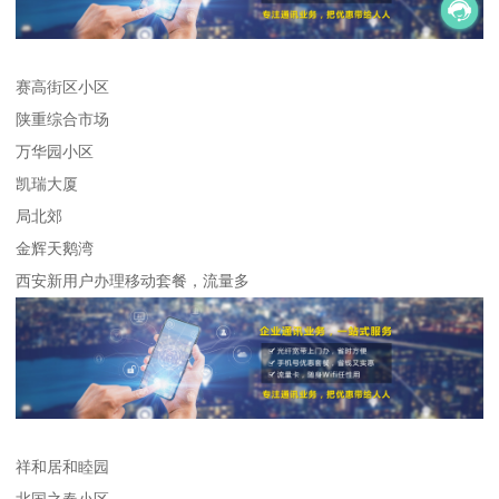
赛高街区小区
陕重综合市场
万华园小区
凯瑞大厦
局北郊
金辉天鹅湾
西安新用户办理移动套餐，流量多
祥和居和睦园