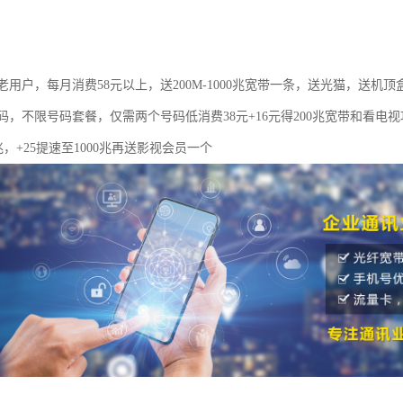
用户，每月消费58元以上，送200M-1000兆宽带一条，送光猫，送机顶
码，不限号码套餐，仅需两个号码低消费38元+16元得200兆宽带和看电
0兆，+25提速至1000兆再送影视会员一个