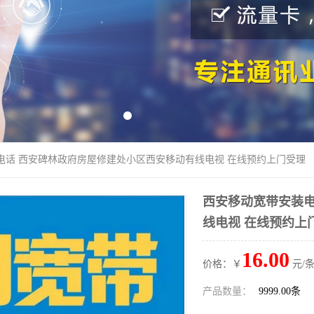
电话 西安碑林政府房屋修建处小区西安移动有线电视 在线预约上门受理
西安移动宽带安装电
线电视 在线预约上
16.00
价格：￥
元/条
产品数量：
9999.00条