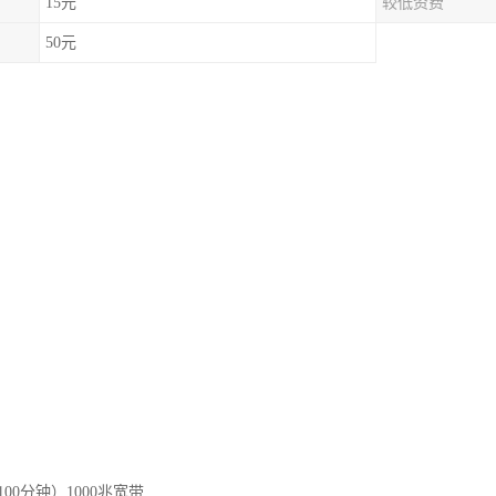
15元
较低资费
50元
+1100分钟）1000兆宽带