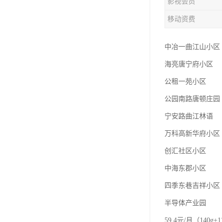
影视会员
移动资费
中冶一曲江山小区
海亮唐宁府小区
公租一苑小区
公园南路唐顿庄园
宁安路曲江林语
万科高新华府小区
创汇社区小区
中海东郡小区
四季东巷吉祥小区
半导体产业园
59.4元/月（140g