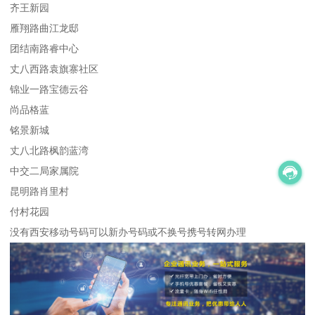
齐王新园
雁翔路曲江龙邸
团结南路睿中心
丈八西路袁旗寨社区
锦业一路宝德云谷
尚品格蓝
铭景新城
丈八北路枫韵蓝湾
中交二局家属院
昆明路肖里村
付村花园
没有西安移动号码可以新办号码或不换号携号转网办理