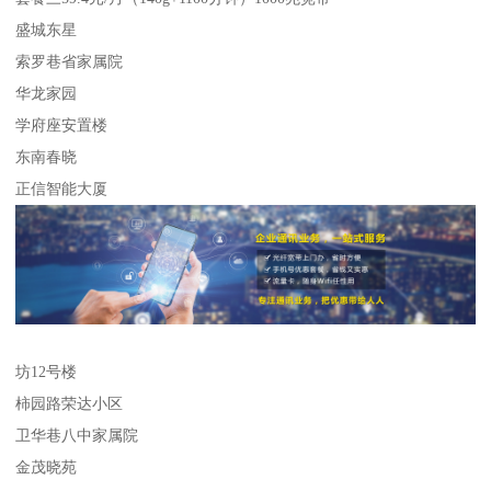
盛城东星
索罗巷省家属院
华龙家园
学府座安置楼
东南春晓
正信智能大厦
坊12号楼
柿园路荣达小区
卫华巷八中家属院
金茂晓苑