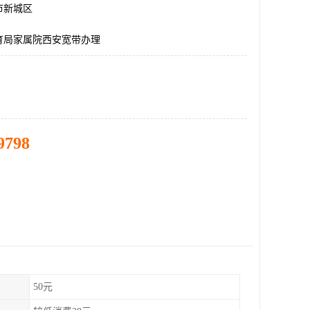
市新城区
育局家属院西安宽带办理
9798
50元