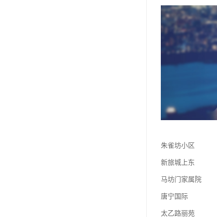
朱雀坊小区
新旅城上东
马坊门家属院
唐宁国际
太乙路丽苑