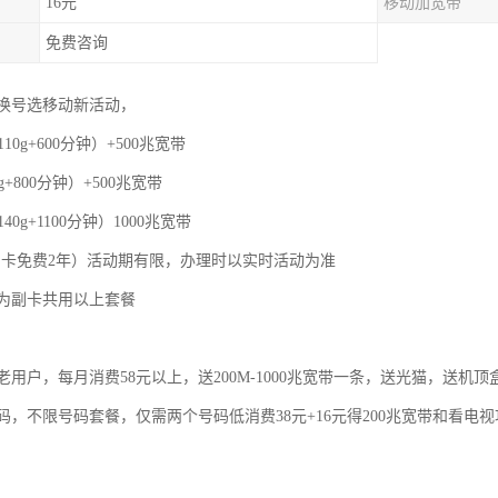
16元
移动加宽带
免费咨询
换号选移动新活动，
110g+600分钟）+500兆宽带
g+800分钟）+500兆宽带
40g+1100分钟）1000兆宽带
，副卡免费2年）活动期有限，办理时以实时活动为准
为副卡共用以上套餐
用户，每月消费58元以上，送200M-1000兆宽带一条，送光猫，送机顶
码，不限号码套餐，仅需两个号码低消费38元+16元得200兆宽带和看电