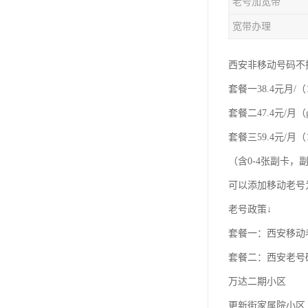
老号加宽带
宽带办理
西安非移动号码不
套餐一38.4元月/（
套餐二47.4元/月（
套餐三59.4元/月（1
（含0-4张副卡
可以添加移动老号
老号政策↓
套餐一：西安移动老
套餐二：西安老号
万达二期小区
更新街家属院小区