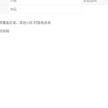
25元
智能组网
38元
带覆盖区域，其他小区/村致电咨询
号转网