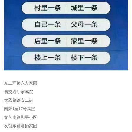
东二环路东方家园
省交通厅家属院
太乙路铁安二街
南郊1至17号高层
文艺南路和平小区
友谊东路君怡家园