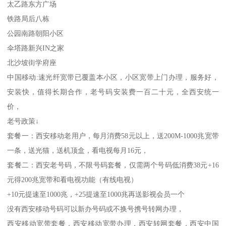
太乙路东方广场
铁路局后八栋
公园南路朝阳小区
伞塔路新兴IN之家
北沙坡街学府座
中国移动:速光纤宽带已覆盖本小区，小区宽带上门办理，服务好，
安装快，值得长期合作，老号码安装费一百二十元，全西安统一
价，
老号政策↓
套餐一：西安移动老用户，每月消费58元以上，送200M-1000兆宽带
一条，送光猫，送机顶盒，看电视每月16元，
套餐二：西安老号码，不限号码套餐，仅需两个号码低消费38元+16
元得200兆宽带和看电视功能（有线电视）
+10元提速至1000兆，+25提速至1000兆再送影视会员一个
没有西安移动号码可以新办号码或不换号携号转网办理，
西安移动宽带套餐，西安移动宽带办理，西安转网套餐，西安中国