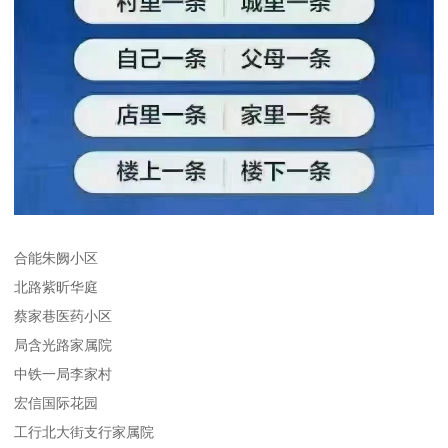
合能朱阙小区
北路紫昕华庭
蔡家巷医药小区
局含光路家属院
中铁一局李家村
宏信国际花园
工行北大街支行家属院