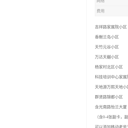
网络
费用
吉祥路家属院小区
香榭兰岛小区
天竹元谷小区
万达天樾小区
杨家村北区小区
科技培训中心家属
天地源万熙天地小
群贤路锦都小区
含光南路怡兰大厦
（含0-4张副卡
可以添加移动老号