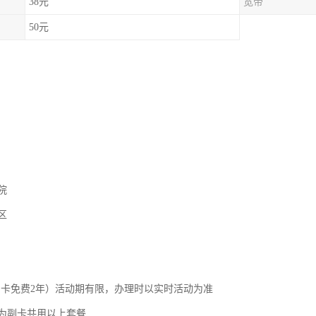
38元
宽带
50元
院
区
，副卡免费2年）活动期有限，办理时以实时活动为准
为副卡共用以上套餐