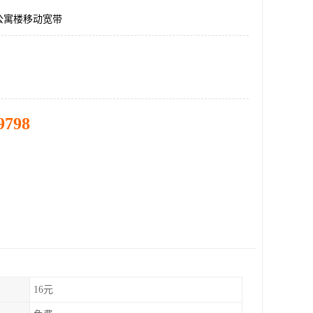
公寓楼移动宽带
9798
16元