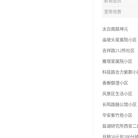
影视会员
宽带资费
太白南路坤元
庙坡头家属院小区
吉祥路212所社区
雁塔家属院小区
科技路合力紫郡小
香榭御澄小区
风景区生活小区
长鸣路融公馆小区
华安紫竹苑小区
盐湖研究所西安二
月租50元包200分