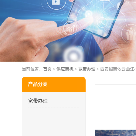
当前位置：
首页
>
供应商机
>
宽带办理
> 西安招商依云曲江
产品分类
宽带办理