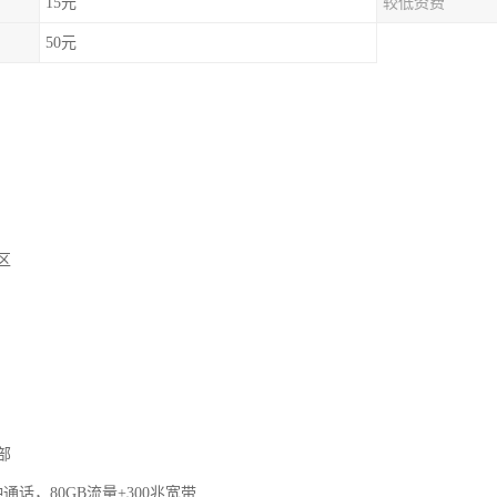
15元
较低资费
50元
区
部
钟通话，80GB流量+300兆宽带