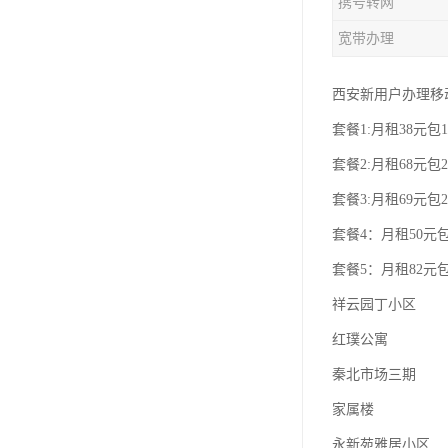
携号转网
宽带办理
西安新用户办理移
套餐1:月租38元包1
套餐2:月租68元包2
套餐3:月租69元包2
套餐4：月租50元包
套餐5：月租82元包
祥云园丁小区
红璞公寓
秦北市场三期
家属楼
永新苑雅居小区