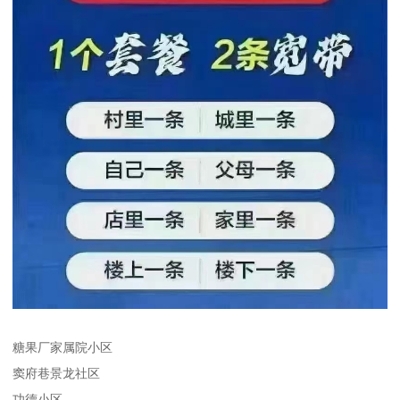
糖果厂家属院小区
窦府巷景龙社区
功德小区