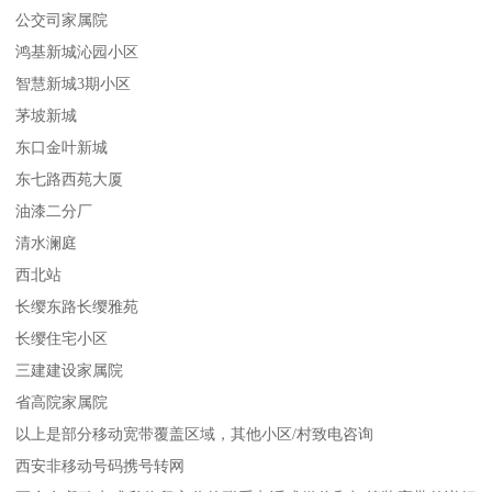
公交司家属院
鸿基新城沁园小区
智慧新城3期小区
茅坡新城
东口金叶新城
东七路西苑大厦
油漆二分厂
清水澜庭
西北站
长缨东路长缨雅苑
长缨住宅小区
三建建设家属院
省高院家属院
以上是部分移动宽带覆盖区域，其他小区/村致电咨询
西安非移动号码携号转网