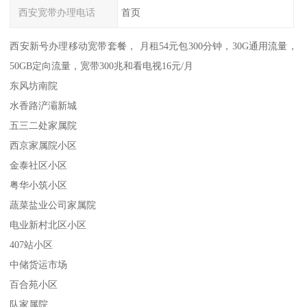
西安宽带办理电话
首页
西安新号办理移动宽带套餐， 月租54元包300分钟，30G通用流量，
50GB定向流量，宽带300兆和看电视16元/月
东风坊南院
水香路浐灞新城
五三二处家属院
西京家属院小区
金泰社区小区
粤华小筑小区
蔬菜盐业公司家属院
电业新村北区小区
407站小区
中储货运市场
百合苑小区
队家属院